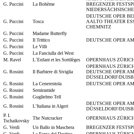
G. Puccini
La Bohème
BREGENZER FESTSPI
NIEDERSÄCHSISCHE
DEUTSCHE OPER BE
G. Puccini
Tosca
AALTO THEATER ES
CHEMNITZ
G. Puccini
Madame Butterfly
G. Puccini
Il Trittico
DEUTSCHE OPER AM
G. Puccini
Le Villi
G. Puccini
La Fanciulla del West
M. Ravel
L´Enfant et les Sortilèges
OPERNHAUS ZÜRIC
OPERNHAUS ZÜRICH
G. Rossini
Il Barbiere di Siviglia
DEUTSCHE OPER AM
DÜSSELDORF/DUIS
G. Rossini
La Cenerentola
DEUTSCHE OPER AM
G. Rossini
Semiramide
G. Rossini
Guglielmo Tell
DEUTSCHE OPER AM
G. Rossini
L’Italiana in Algeri
DÜSSELDORF/DUIS
P. I.
The Nutcracker
OPERNHAUS ZÜRIC
Tschaikovsky
G. Verdi
Un Ballo in Maschera
BREGENZER FESTSP
G. Verdi
La Forza del Destino
OPERNHAUS ZÜRIC