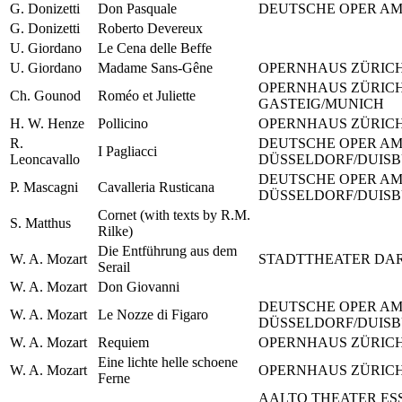
G. Donizetti
Don Pasquale
DEUTSCHE OPER AM
G. Donizetti
Roberto Devereux
U. Giordano
Le Cena delle Beffe
U. Giordano
Madame Sans-Gêne
OPERNHAUS ZÜRIC
OPERNHAUS ZÜRICH
Ch. Gounod
Roméo et Juliette
GASTEIG/MUNICH
H. W. Henze
Pollicino
OPERNHAUS ZÜRIC
R.
DEUTSCHE OPER AM
I Pagliacci
Leoncavallo
DÜSSELDORF/DUIS
DEUTSCHE OPER AM
P. Mascagni
Cavalleria Rusticana
DÜSSELDORF/DUIS
Cornet (with texts by R.M.
S. Matthus
Rilke)
Die Entführung aus dem
W. A. Mozart
STADTTHEATER DA
Serail
W. A. Mozart
Don Giovanni
DEUTSCHE OPER AM
W. A. Mozart
Le Nozze di Figaro
DÜSSELDORF/DUIS
W. A. Mozart
Requiem
OPERNHAUS ZÜRIC
Eine lichte helle schoene
W. A. Mozart
OPERNHAUS ZÜRIC
Ferne
AALTO THEATER ES