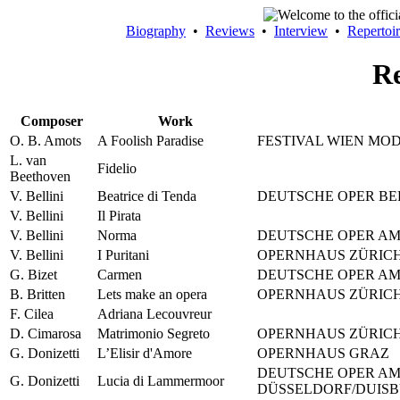
Biography
•
Reviews
•
Interview
•
Repertoi
Re
Composer
Work
O. B. Amots
A Foolish Paradise
FESTIVAL WIEN MO
L. van
Fidelio
Beethoven
V. Bellini
Beatrice di Tenda
DEUTSCHE OPER BE
V. Bellini
Il Pirata
V. Bellini
Norma
DEUTSCHE OPER AM
V. Bellini
I Puritani
OPERNHAUS ZÜRIC
G. Bizet
Carmen
DEUTSCHE OPER AM
B. Britten
Lets make an opera
OPERNHAUS ZÜRIC
F. Cilea
Adriana Lecouvreur
D. Cimarosa
Matrimonio Segreto
OPERNHAUS ZÜRIC
G. Donizetti
L’Elisir d'Amore
OPERNHAUS GRAZ
DEUTSCHE OPER AM
G. Donizetti
Lucia di Lammermoor
DÜSSELDORF/DUIS