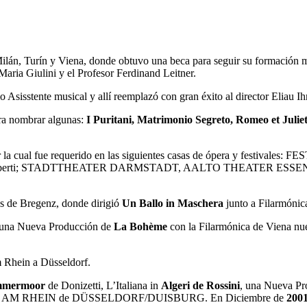
Milán, Turín y Viena, donde obtuvo una beca para seguir su formación
 Maria Giulini y el Profesor Ferdinand Leitner.
tente musical y allí reemplazó con gran éxito al director Eliau Ihn
ara nombrar algunas:
I Puritani, Matrimonio Segreto, Romeo et Juliet
do, por la cual fue requerido en las siguientes casas de ópera y 
Aliberti; STADTTHEATER DARMSTADT, AALTO THEATER ESSE
s de Bregenz, donde dirigió
Un Ballo in Maschera
junto a Filarmónic
e una Nueva Producción de
La Bohème
con la Filarmónica de Viena nue
m Rhein a Düsseldorf.
ammermoor
de Donizetti, L’Italiana in
Algeri de Rossini
, una Nueva P
OPER AM RHEIN de DÜSSELDORF/DUISBURG. En Diciembre de
200