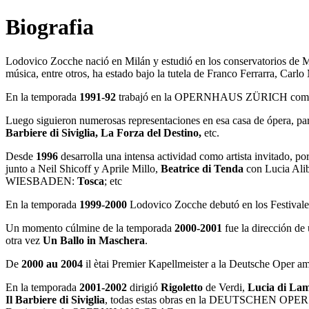
Biografia
Lodovico Zocche nació en Milán y estudió en los conservatorios de 
música, entre otros, ha estado bajo la tutela de Franco Ferrarra, Carlo
En la temporada
1991-92
trabajó en la OPERNHAUS ZÜRICH como Asiss
Luego siguieron numerosas representaciones en esa casa de ópera, p
Barbiere di Siviglia, La Forza del Destino,
etc.
Desde
1996
desarrolla una intensa actividad como artista invita
junto a Neil Shicoff y Aprile Millo,
Beatrice di Tenda
con Lucia 
WIESBADEN:
Tosca
; etc
En la temporada
1999-2000
Lodovico Zocche debutó en los Festivale
Un momento cúlmine de la temporada
2000-2001
fue la dirección d
otra vez
Un Ballo in Maschera
.
De
2000 au 2004
il ètai Premier Kapellmeister a la Deutsche Oper a
En la temporada
2001-2002
dirigió
Rigoletto
de Verdi,
Lucia di L
Il Barbiere di Siviglia
, todas estas obras en la DEUTSCHEN 