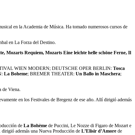
 musical en la Academia de Música. Ha tomado numerosos cursos de
bal en La Forza del Destino.
te, Mozarts Requiem, Mozarts Eine leichte helle schöne Ferne, Il
festivales: FESTIVAL WIEN MODERN; DEUTSCHE OPER BERLIN:
Tosca
N:
La Boheme
; BREMER THEATER:
Un Ballo in Maschera
;
a de Viena.
vamente en los Festivales de Bregenz de ese año. Allí dirigió además
roducción de
La Bohème
de Puccini, Le Nozze di Figaro de Mozart e
1
dirigió además una Nueva Producción de
L’Elisir d’Amore
de